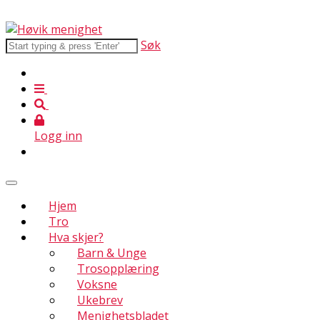
Søk
Logg inn
Hjem
Tro
Hva skjer?
Barn & Unge
Trosopplæring
Voksne
Ukebrev
Menighetsbladet