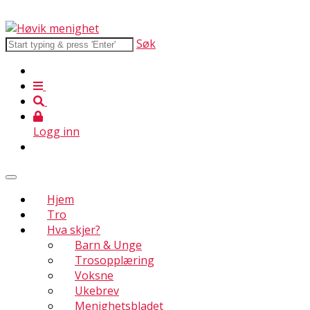
Søk
Logg inn
Hjem
Tro
Hva skjer?
Barn & Unge
Trosopplæring
Voksne
Ukebrev
Menighetsbladet