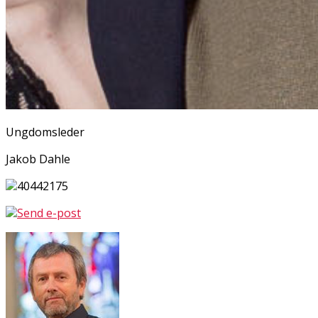
Ungdomsleder
Jakob Dahle
40442175
Send e-post