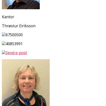
Kantor
Thrøstur Eiriksson
67500500
40853991
Send e-post