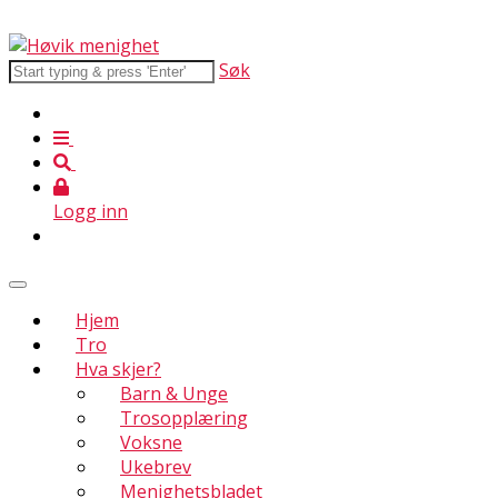
Søk
Logg inn
Hjem
Tro
Hva skjer?
Barn & Unge
Trosopplæring
Voksne
Ukebrev
Menighetsbladet