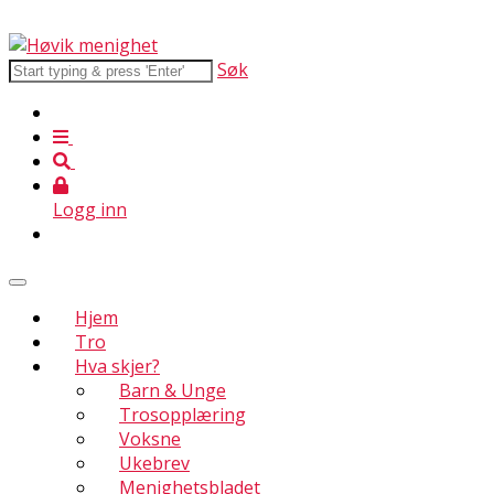
Søk
Logg inn
Hjem
Tro
Hva skjer?
Barn & Unge
Trosopplæring
Voksne
Ukebrev
Menighetsbladet