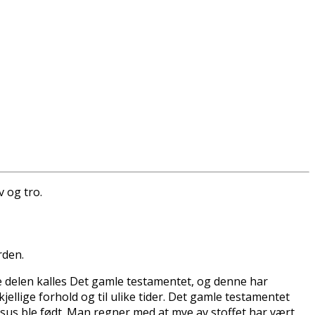
v og tro.
rden.
te delen kalles Det gamle testamentet, og denne har
ellige forhold og til ulike tider. Det gamle testamentet
sus ble født. Man regner med at mye av stoffet har vært