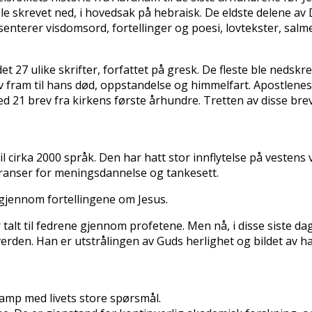
 skrevet ned, i hovedsak på hebraisk. De eldste delene av D
esenterer visdomsord, fortellinger og poesi, lovtekster, s
 27 ulike skrifter, forfattet på gresk. De fleste ble nedskre
v fram til hans død, oppstandelse og himmelfart. Apostlenes
d 21 brev fra kirkens første århundre. Tretten av disse breve
l cirka 2000 språk. Den har hatt stor innflytelse på vestens 
feranser for meningsdannelse og tankesett.
 gjennom fortellingene om Jesus.
talt til fedrene gjennom profetene. Men nå, i disse siste da
verden. Han er utstrålingen av Guds herlighet og bildet av h
amp med livets store spørsmål.