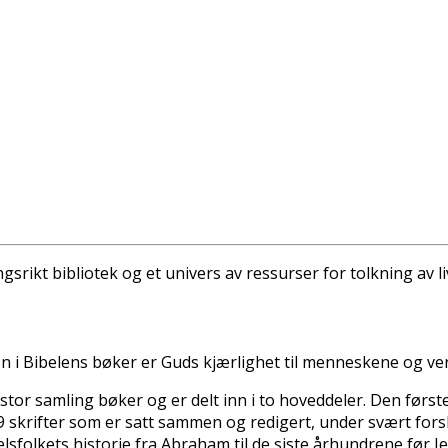
gsrikt bibliotek og et univers av ressurser for tolkning av li
n i Bibelens bøker er Guds kjærlighet til menneskene og ve
stor samling bøker og er delt inn i to hoveddeler. Den førs
 skrifter som er satt sammen og redigert, under svært forskj
folkets historie fra Abraham til de siste århundrene før Je