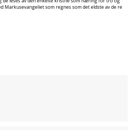
g de leses av den enkelte kristne som næring for tro og
ed Markusevangeliet som regnes som det eldste av de fire