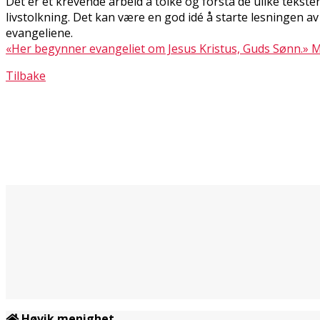
Det er et krevende arbeid å tolke og forstå de ulike tekst
livstolkning. Det kan være en god idé å starte lesningen a
evangeliene.
«Her begynner evangeliet om Jesus Kristus, Guds Sønn.» M
Tilbake
Høvik menighet