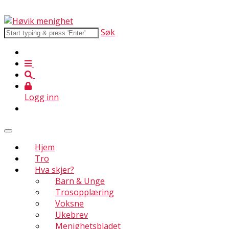
Søk
Logg inn
Hjem
Tro
Hva skjer?
Barn & Unge
Trosopplæring
Voksne
Ukebrev
Menighetsbladet