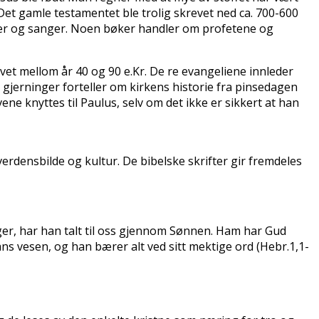
et gamle testamentet ble trolig skrevet ned ca. 700-600
almer og sanger. Noen bøker handler om profetene og
vet mellom år 40 og 90 e.Kr. De fire evangeliene innleder
 gjerninger forteller om kirkens historie fra pinsedagen
ne knyttes til Paulus, selv om det ikke er sikkert at han
verdensbilde og kultur. De bibelske skrifter gir fremdeles
ger, har han talt til oss gjennom Sønnen. Ham har Gud
ans vesen, og han bærer alt ved sitt mektige ord (Hebr.1,1-