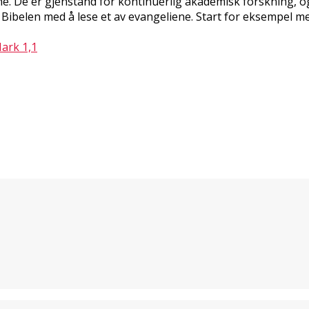
ene. De er gjenstand for kontinuerlig akademisk forskning, o
v Bibelen med å lese et av evangeliene. Start for eksempel m
ark 1,1