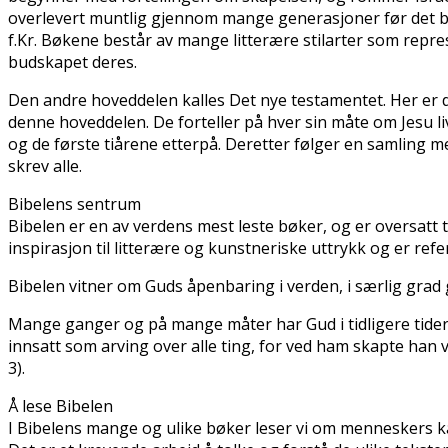
overlevert muntlig gjennom mange generasjoner før det ble
f.Kr. Bøkene består av mange litterære stilarter som repr
budskapet deres.
Den andre hoveddelen kalles Det nye testamentet. Her er det
denne hoveddelen. De forteller på hver sin måte om Jesu li
og de første tiårene etterpå. Deretter følger en samling me
skrev alle.
Bibelens sentrum
Bibelen er en av verdens mest leste bøker, og er oversatt ti
inspirasjon til litterære og kunstneriske uttrykk og er re
Bibelen vitner om Guds åpenbaring i verden, i særlig grad
Mange ganger og på mange måter har Gud i tidligere tider 
innsatt som arving over alle ting, for ved ham skapte han 
3).
Å lese Bibelen
I Bibelens mange og ulike bøker leser vi om menneskers k