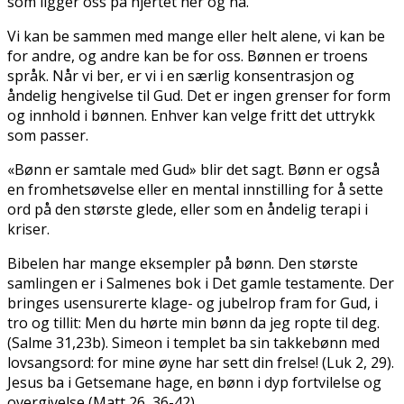
som ligger oss på hjertet her og nå.
Vi kan be sammen med mange eller helt alene, vi kan be
for andre, og andre kan be for oss. Bønnen er troens
språk. Når vi ber, er vi i en særlig konsentrasjon og
åndelig hengivelse til Gud. Det er ingen grenser for form
og innhold i bønnen. Enhver kan velge fritt det uttrykk
som passer.
«Bønn er samtale med Gud» blir det sagt. Bønn er også
en fromhetsøvelse eller en mental innstilling for å sette
ord på den største glede, eller som en åndelig terapi i
kriser.
Bibelen har mange eksempler på bønn. Den største
samlingen er i Salmenes bok i Det gamle testamente. Der
bringes usensurerte klage- og jubelrop fram for Gud, i
tro og tillit: Men du hørte min bønn da jeg ropte til deg.
(Salme 31,23b). Simeon i templet ba sin takkebønn med
lovsangsord: for mine øyne har sett din frelse! (Luk 2, 29).
Jesus ba i Getsemane hage, en bønn i dyp fortvilelse og
overgivelse (Matt 26, 36-42).