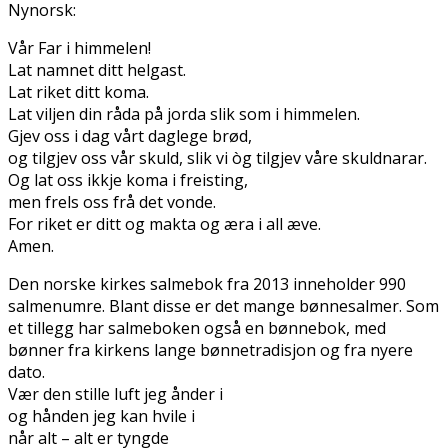
Nynorsk:
Vår Far i himmelen!
Lat namnet ditt helgast.
Lat riket ditt koma.
Lat viljen din råda på jorda slik som i himmelen.
Gjev oss i dag vårt daglege brød,
og tilgjev oss vår skuld, slik vi òg tilgjev våre skuldnarar.
Og lat oss ikkje koma i freisting,
men frels oss frå det vonde.
For riket er ditt og makta og æra i all æve.
Amen.
Den norske kirkes salmebok fra 2013 inneholder 990
salmenumre. Blant disse er det mange bønnesalmer. Som
et tillegg har salmeboken også en bønnebok, med
bønner fra kirkens lange bønnetradisjon og fra nyere
dato.
Vær den stille luft jeg ånder i
og hånden jeg kan hvile i
når alt – alt er tyngde