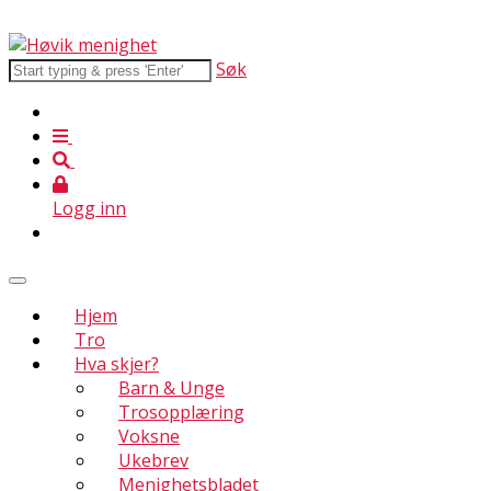
Søk
Logg inn
Hjem
Tro
Hva skjer?
Barn & Unge
Trosopplæring
Voksne
Ukebrev
Menighetsbladet