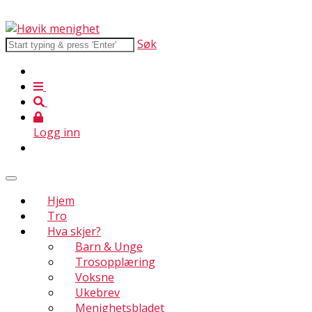
Søk
Logg inn
Hjem
Tro
Hva skjer?
Barn & Unge
Trosopplæring
Voksne
Ukebrev
Menighetsbladet