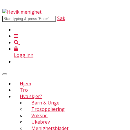
Søk
Logg inn
Hjem
Tro
Hva skjer?
Barn & Unge
Trosopplæring
Voksne
Ukebrev
Menighetsbladet