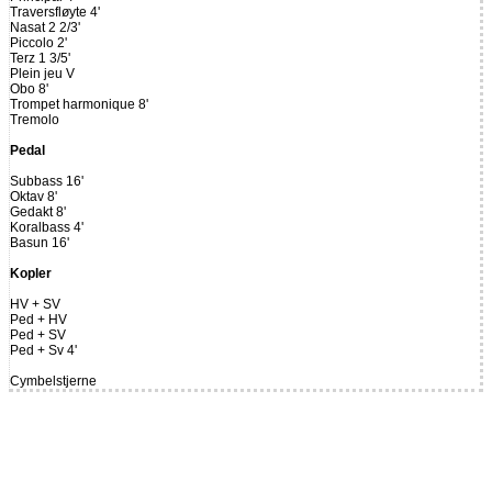
Traversfløyte 4'
Nasat 2 2/3'
Piccolo 2'
Terz 1 3/5'
Plein jeu V
Obo 8'
Trompet harmonique 8'
Tremolo
Pedal
Subbass 16'
Oktav 8'
Gedakt 8'
Koralbass 4'
Basun 16'
Kopler
HV + SV
Ped + HV
Ped + SV
Ped + Sv 4'
Cymbelstjerne