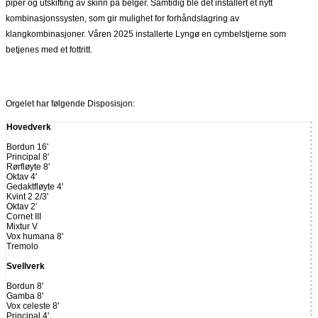
piper og utskifting av skinn på belger. Samtidig ble det installert et nytt
kombinasjonssysten, som gir mulighet for forhåndslagring av
klangkombinasjoner. Våren 2025 installerte Lyngø en cymbelstjerne som
betjenes med et fottritt.
Orgelet har følgende Disposisjon:
Hovedverk
Bordun 16'
Principal 8'
Rørfløyte 8'
Oktav 4'
Gedaktfløyte 4'
Kvint 2 2/3'
Oktav 2'
Cornet III
Mixtur V
Vox humana 8'
Tremolo
Svellverk
Bordun 8'
Gamba 8'
Vox celeste 8'
Principal 4'